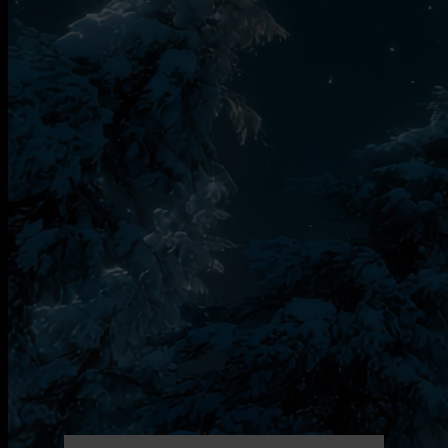
Fon:
+358 (0)40 171 9962
Mail:
office@akaskero.com
Web:
www.akaskero.com
Wenn Sie weitere Fragen haben, zögern Sie bitte nicht uns zu
kontaktieren. Wir helfen gerne bei allen Fragen, Problemen
oder Anregungen
Über unsere Social-Media-Kanäle können Sie jederzeit weitere
Informationen über Äkäskero abrufen. Einfach auf die Links
klicken – Liken und Folgen.
Bewerten Sie uns – wir freuen uns auf Ihr Feedback.
Bewertungen sind wichtig und helfen Ihre Erfahrungen mit
anderen Nutzern zu teilen.
Ihr Feedback kann eine Chance auf Optimierung und
Wachstum bedeuten – wir versuchen Ihre Feedback in unser
Konzept und unsere operatives Denken und Handeln
einzubeziehen.