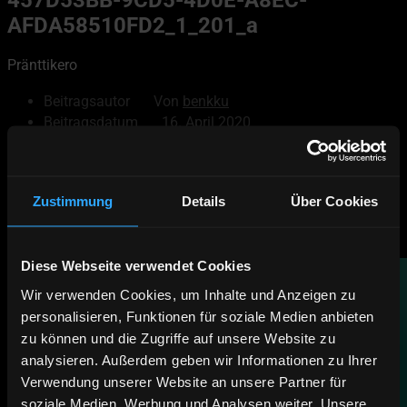
AFDA58510FD2_1_201_a
Pränttikero
Beitragsautor
Von
benkku
Beitragsdatum
16. April 2020
© 2026
Akaskero
Zustimmung
Details
Über Cookies
Powered by WordPress
Nach oben
↑
Hoch
↑
Diese Webseite verwendet Cookies
Wir verwenden Cookies, um Inhalte und Anzeigen zu
Deutsch
personalisieren, Funktionen für soziale Medien anbieten
English
zu können und die Zugriffe auf unsere Website zu
analysieren. Außerdem geben wir Informationen zu Ihrer
Äkäskero Prospekt
Online Buchen
Verwendung unserer Website an unsere Partner für
soziale Medien, Werbung und Analysen weiter. Unsere