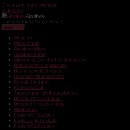
Direkt zum Inhalt wechseln
SideMenu
Akaskero
Husky Safaris | Nature Resort
Menü
Webcam
Willkommen
Äkäskero Bilder
Äkäskero Filme
Allgemeine Geschäftsbedingungen
Datenschutz | Impressum
Häufig gestellte Fragen
Hinweise | Urheberrechte
Kontakt | Anfahrt
Panoramatour
Tagestouren | Halbtagestouren
Unterkunft Blockhäuser
Unterkunft Husky Village
Wildnistour
Footer 001 Deutsch
Footer Logo Deutsch
Footer 002 Deutsch