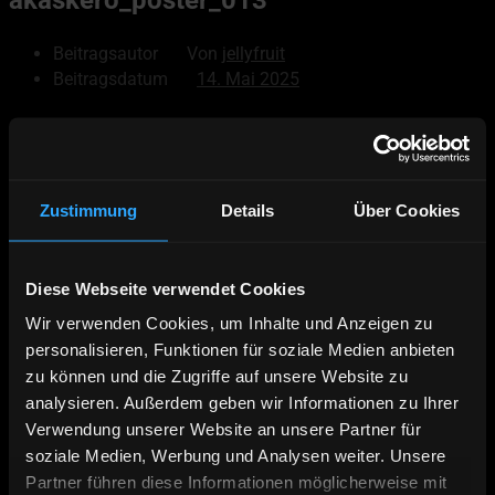
Beitragsautor
Von
jellyfruit
Beitragsdatum
14. Mai 2025
© 2026
Akaskero
Powered by WordPress
Zustimmung
Details
Über Cookies
Nach oben
↑
Hoch
↑
Diese Webseite verwendet Cookies
Deutsch
Wir verwenden Cookies, um Inhalte und Anzeigen zu
English
personalisieren, Funktionen für soziale Medien anbieten
Äkäskero Prospekt
zu können und die Zugriffe auf unsere Website zu
Online Buchen
analysieren. Außerdem geben wir Informationen zu Ihrer
Verwendung unserer Website an unsere Partner für
Kontakt | Anfahrt
soziale Medien, Werbung und Analysen weiter. Unsere
Wildnistour – 7 Nächte Hundeschlittentour
Panoramatour – 14 Nächte Hundeschlittentour
Partner führen diese Informationen möglicherweise mit