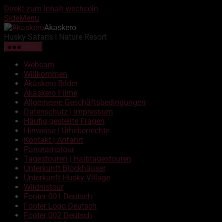
Direkt zum Inhalt wechseln
SideMenu
Akaskero
Husky Safaris | Nature Resort
Menü
Webcam
Willkommen
Äkäskero Bilder
Äkäskero Filme
Allgemeine Geschäftsbedingungen
Datenschutz | Impressum
Häufig gestellte Fragen
Hinweise | Urheberrechte
Kontakt | Anfahrt
Panoramatour
Tagestouren | Halbtagestouren
Unterkunft Blockhäuser
Unterkunft Husky Village
Wildnistour
Footer 001 Deutsch
Footer Logo Deutsch
Footer 002 Deutsch