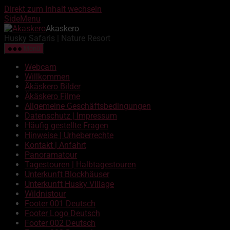
Direkt zum Inhalt wechseln
SideMenu
Akaskero
Husky Safaris | Nature Resort
Menü
Webcam
Willkommen
Äkäskero Bilder
Äkäskero Filme
Allgemeine Geschäftsbedingungen
Datenschutz | Impressum
Häufig gestellte Fragen
Hinweise | Urheberrechte
Kontakt | Anfahrt
Panoramatour
Tagestouren | Halbtagestouren
Unterkunft Blockhäuser
Unterkunft Husky Village
Wildnistour
Footer 001 Deutsch
Footer Logo Deutsch
Footer 002 Deutsch