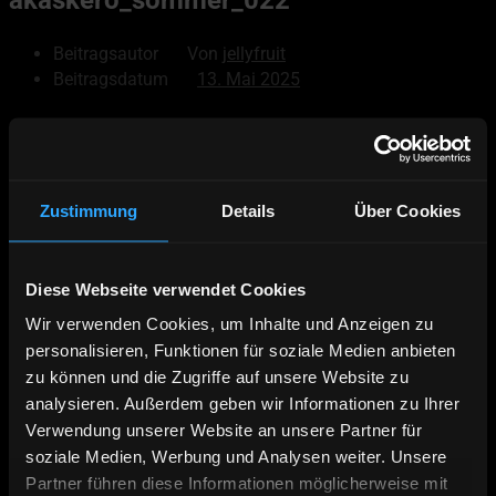
Beitragsautor
Von
jellyfruit
Beitragsdatum
13. Mai 2025
© 2026
Akaskero
Powered by WordPress
Zustimmung
Details
Über Cookies
Nach oben
↑
Hoch
↑
Diese Webseite verwendet Cookies
Deutsch
Wir verwenden Cookies, um Inhalte und Anzeigen zu
English
personalisieren, Funktionen für soziale Medien anbieten
Äkäskero Prospekt
zu können und die Zugriffe auf unsere Website zu
Online Buchen
analysieren. Außerdem geben wir Informationen zu Ihrer
Verwendung unserer Website an unsere Partner für
Kontakt | Anfahrt
soziale Medien, Werbung und Analysen weiter. Unsere
Wildnistour – 7 Nächte Hundeschlittentour
Panoramatour – 14 Nächte Hundeschlittentour
Partner führen diese Informationen möglicherweise mit