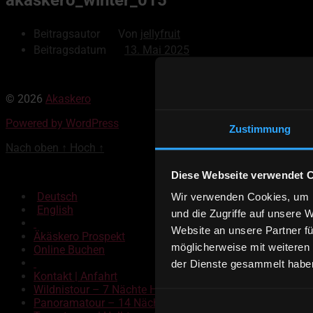
Beitragsautor
Von
jellyfruit
Beitragsdatum
13. Mai 2025
© 2026
Akaskero
Powered by WordPress
Zustimmung
Nach oben
↑
Hoch
↑
Diese Webseite verwendet 
Deutsch
Wir verwenden Cookies, um I
English
und die Zugriffe auf unsere 
Website an unsere Partner fü
Äkäskero Prospekt
möglicherweise mit weiteren
Online Buchen
der Dienste gesammelt habe
Kontakt | Anfahrt
Wildnistour – 7 Nächte Hundeschlittentour
Panoramatour – 14 Nächte Hundeschlittentour