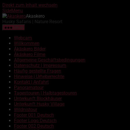
Direkt zum Inhalt wechseln
SideMenu
Akaskero
Husky Safaris | Nature Resort
Menü
Webcam
Willkommen
Äkäskero Bilder
Äkäskero Filme
Allgemeine Geschäftsbedingungen
Datenschutz | Impressum
Häufig gestellte Fragen
Hinweise | Urheberrechte
Kontakt | Anfahrt
Panoramatour
Tagestouren | Halbtagestouren
Unterkunft Blockhäuser
Unterkunft Husky Village
Wildnistour
Footer 001 Deutsch
Footer Logo Deutsch
Footer 002 Deutsch