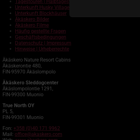
Tagestouren | Halbtagestouren
Unterkunft Husky Village
Unterkunft Blockhäuser
Äkäskero Bilder
Äkäskero Filme
Häufig gestellte Fragen
Geschäftsbedingungen
Datenschutz | Impressum
Hinweise | Urheberrechte
Äkäskero Nature Resort Cabins
Äkäskerontie 480,
FIN-95970 Äkäslompolo
Äkäskero Sleddogcenter
Äkäslompolontie 1291,
FIN-99300 Muonio
True North OY
PL 5,
FIN-99301 Muonio
Fon:
+358 (0)40 171 9962
Mail:
office@akaskero.com