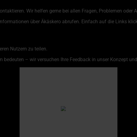
kontaktieren. Wir helfen gerne bei allen Fragen, Problemen oder
Informationen über Äkäskero abrufen. Einfach auf die Links klic
ren Nutzern zu teilen.
 bedeuten – wir versuchen Ihre Feedback in unser Konzept und
Äkäskero
08:21,
10. August 2026
11
°C
overcast clouds
Humidity
97 %
Pressure
998 hPa
Wind
10 Km/h
Wind Gust
16 Km/h
Clouds
100%