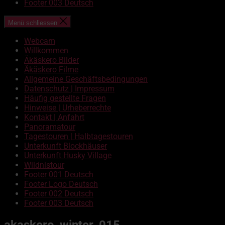
Footer 003 Deutsch
Menü schliessen
Webcam
Willkommen
Äkäskero Bilder
Äkäskero Filme
Allgemeine Geschäftsbedingungen
Datenschutz | Impressum
Häufig gestellte Fragen
Hinweise | Urheberrechte
Kontakt | Anfahrt
Panoramatour
Tagestouren | Halbtagestouren
Unterkunft Blockhäuser
Unterkunft Husky Village
Wildnistour
Footer 001 Deutsch
Footer Logo Deutsch
Footer 002 Deutsch
Footer 003 Deutsch
akaskero_winter_015