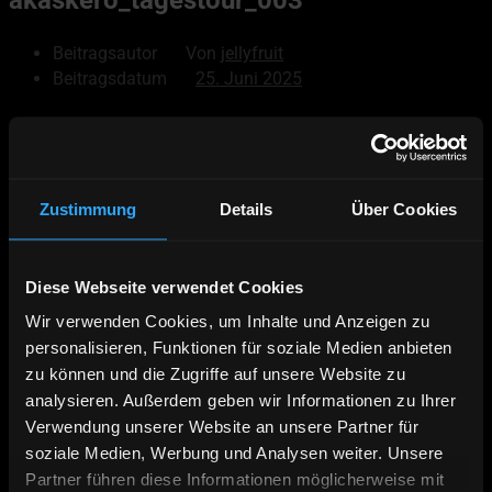
Beitragsautor
Von
jellyfruit
Beitragsdatum
25. Juni 2025
© 2026
Akaskero
Powered by WordPress
Zustimmung
Details
Über Cookies
Nach oben
↑
Hoch
↑
Diese Webseite verwendet Cookies
Deutsch
Wir verwenden Cookies, um Inhalte und Anzeigen zu
English
personalisieren, Funktionen für soziale Medien anbieten
Äkäskero Prospekt
zu können und die Zugriffe auf unsere Website zu
Online Buchen
analysieren. Außerdem geben wir Informationen zu Ihrer
Verwendung unserer Website an unsere Partner für
Kontakt | Anfahrt
soziale Medien, Werbung und Analysen weiter. Unsere
Wildnistour – 7 Nächte Hundeschlittentour
Panoramatour – 14 Nächte Hundeschlittentour
Partner führen diese Informationen möglicherweise mit