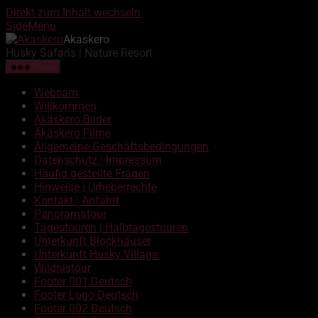
Direkt zum Inhalt wechseln
SideMenu
Akaskero
Husky Safaris | Nature Resort
Menü
Webcam
Willkommen
Äkäskero Bilder
Äkäskero Filme
Allgemeine Geschäftsbedingungen
Datenschutz | Impressum
Häufig gestellte Fragen
Hinweise | Urheberrechte
Kontakt | Anfahrt
Panoramatour
Tagestouren | Halbtagestouren
Unterkunft Blockhäuser
Unterkunft Husky Village
Wildnistour
Footer 001 Deutsch
Footer Logo Deutsch
Footer 002 Deutsch