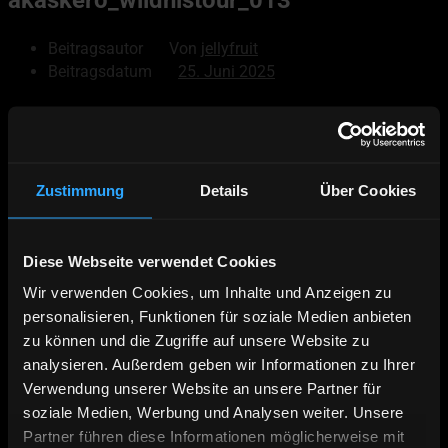
Beitragsautor
Von
jellyfruit
Beitragsdatum
25. Juni 2025
© 2026
Akaskero
Powered by WordPress
Zustimmung
Details
Über Cookies
Nach oben
↑
Hoch
↑
Diese Webseite verwendet Cookies
Deutsch
Wir verwenden Cookies, um Inhalte und Anzeigen zu
English
personalisieren, Funktionen für soziale Medien anbieten
Äkäskero Prospekt
zu können und die Zugriffe auf unsere Website zu
Online Buchen
analysieren. Außerdem geben wir Informationen zu Ihrer
Verwendung unserer Website an unsere Partner für
Kontakt | Anfahrt
soziale Medien, Werbung und Analysen weiter. Unsere
Wildnistour – 7 Nächte Hundeschlittentour
Panoramatour – 14 Nächte Hundeschlittentour
Partner führen diese Informationen möglicherweise mit