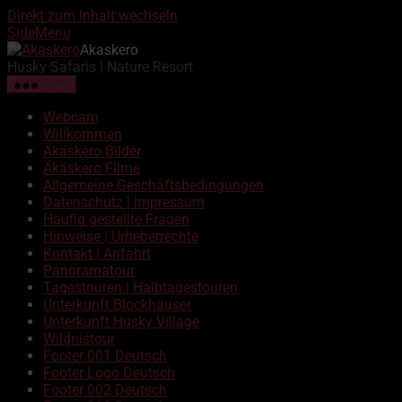
Direkt zum Inhalt wechseln
SideMenu
Akaskero
Husky Safaris | Nature Resort
Menü
Webcam
Willkommen
Äkäskero Bilder
Äkäskero Filme
Allgemeine Geschäftsbedingungen
Datenschutz | Impressum
Häufig gestellte Fragen
Hinweise | Urheberrechte
Kontakt | Anfahrt
Panoramatour
Tagestouren | Halbtagestouren
Unterkunft Blockhäuser
Unterkunft Husky Village
Wildnistour
Footer 001 Deutsch
Footer Logo Deutsch
Footer 002 Deutsch