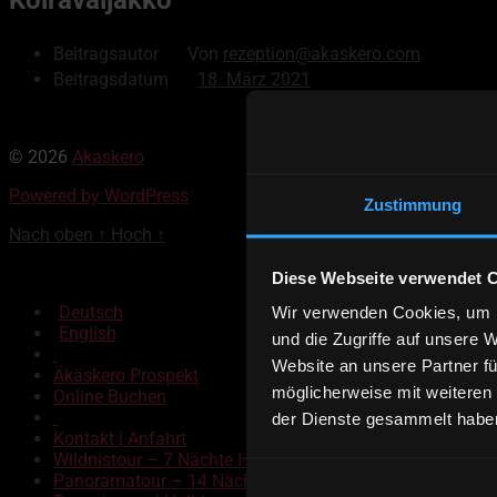
Beitragsautor
Von
rezeption@akaskero.com
Beitragsdatum
18. März 2021
© 2026
Akaskero
Powered by WordPress
Zustimmung
Nach oben
↑
Hoch
↑
Diese Webseite verwendet 
Deutsch
Wir verwenden Cookies, um I
English
und die Zugriffe auf unsere 
Website an unsere Partner fü
Äkäskero Prospekt
möglicherweise mit weiteren
Online Buchen
der Dienste gesammelt habe
Kontakt | Anfahrt
Wildnistour – 7 Nächte Hundeschlittentour
Panoramatour – 14 Nächte Hundeschlittentour