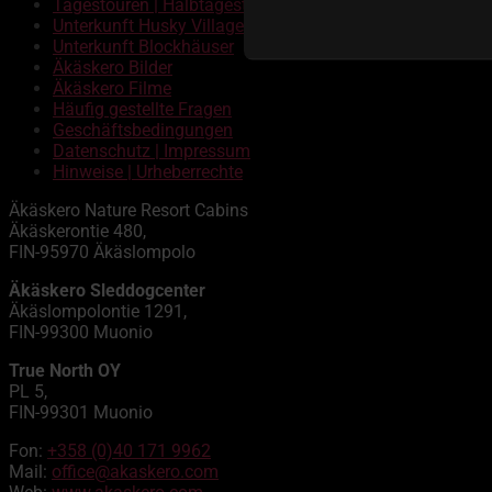
Tagestouren | Halbtagestouren
Unterkunft Husky Village
Unterkunft Blockhäuser
Äkäskero Bilder
Äkäskero Filme
Häufig gestellte Fragen
Geschäftsbedingungen
Datenschutz | Impressum
Hinweise | Urheberrechte
Äkäskero Nature Resort Cabins
Äkäskerontie 480,
FIN-95970 Äkäslompolo
Äkäskero Sleddogcenter
Äkäslompolontie 1291,
FIN-99300 Muonio
True North OY
PL 5,
FIN-99301 Muonio
Fon:
+358 (0)40 171 9962
Mail:
office@akaskero.com