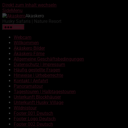
Direkt zum Inhalt wechseln
SideMenu
Akaskero
Husky Safaris | Nature Resort
Menü
Webcam
Willkommen
Äkäskero Bilder
Äkäskero Filme
Allgemeine Geschäftsbedingungen
Datenschutz | Impressum
Häufig gestellte Fragen
Hinweise | Urheberrechte
Kontakt | Anfahrt
Panoramatour
Tagestouren | Halbtagestouren
Unterkunft Blockhäuser
Unterkunft Husky Village
Wildnistour
Footer 001 Deutsch
Footer Logo Deutsch
Footer 002 Deutsch