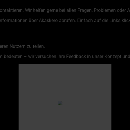
kontaktieren. Wir helfen gerne bei allen Fragen, Problemen oder
Informationen über Äkäskero abrufen. Einfach auf die Links klic
ren Nutzern zu teilen.
 bedeuten – wir versuchen Ihre Feedback in unser Konzept und
Äkäskero
06:27,
6. August 2026
7
°C
clear sky
Humidity
84 %
Pressure
1010 hPa
Wind
3 Km/h
Wind Gust
3 Km/h
Clouds
7%