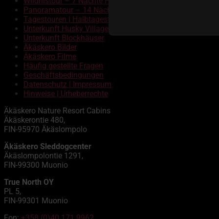
Wildnistour – 7 Nächte Hundeschlittentour
Panoramatour – 14 Nächte Hundeschlittentour
Tagestouren | Halbtagestouren
Unterkunft Husky Village
Unterkunft Blockhäuser
Äkäskero Bilder
Äkäskero Filme
Häufig gestellte Fragen
Geschäftsbedingungen
Datenschutz | Impressum
Hinweise | Urheberrechte
Äkäskero Nature Resort Cabins
Äkäskerontie 480,
FIN-95970 Äkäslompolo
Äkäskero Sleddogcenter
Äkäslompolontie 1291,
FIN-99300 Muonio
True North OY
PL 5,
FIN-99301 Muonio
Fon:
+358 (0)40 171 9962