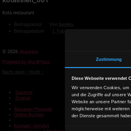
Kota restaurant
Beitragsautor
Von
benkku
Beitragsdatum
1. Februar 2019
© 2026
Akaskero
Zustimmung
Powered by WordPress
Nach oben
↑
Hoch
↑
Diese Webseite verwendet 
Wir verwenden Cookies, um I
Deutsch
und die Zugriffe auf unsere 
English
Website an unsere Partner fü
möglicherweise mit weiteren
Äkäskero Prospekt
Online Buchen
der Dienste gesammelt habe
Kontakt | Anfahrt