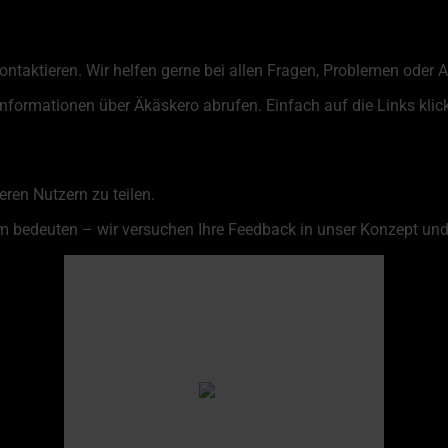
kontaktieren. Wir helfen gerne bei allen Fragen, Problemen oder
Informationen über Äkäskero abrufen. Einfach auf die Links klic
ren Nutzern zu teilen.
 bedeuten – wir versuchen Ihre Feedback in unser Konzept und
Äkäskero
19:01,
7. August 2026
15
°C
overcast clouds
Humidity
60 %
Pressure
1003 hPa
Wind
2 Km/h