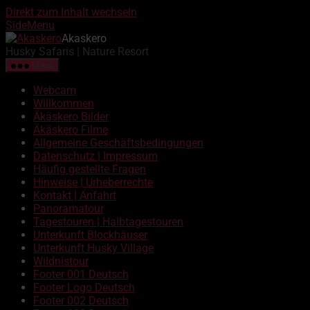
Direkt zum Inhalt wechseln
SideMenu
Akaskero
Husky Safaris | Nature Resort
Menü
Webcam
Willkommen
Äkäskero Bilder
Äkäskero Filme
Allgemeine Geschäftsbedingungen
Datenschutz | Impressum
Häufig gestellte Fragen
Hinweise | Urheberrechte
Kontakt | Anfahrt
Panoramatour
Tagestouren | Halbtagestouren
Unterkunft Blockhäuser
Unterkunft Husky Village
Wildnistour
Footer 001 Deutsch
Footer Logo Deutsch
Footer 002 Deutsch