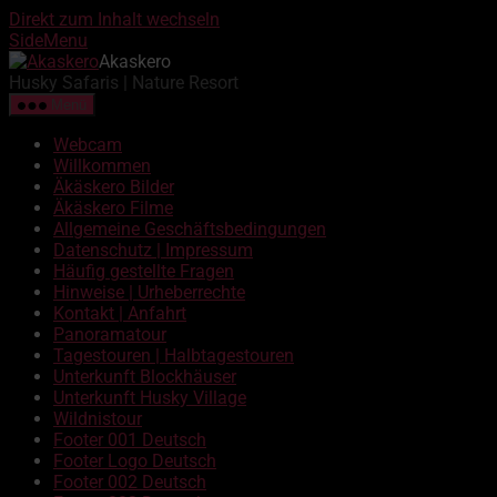
Direkt zum Inhalt wechseln
SideMenu
Akaskero
Husky Safaris | Nature Resort
Menü
Webcam
Willkommen
Äkäskero Bilder
Äkäskero Filme
Allgemeine Geschäftsbedingungen
Datenschutz | Impressum
Häufig gestellte Fragen
Hinweise | Urheberrechte
Kontakt | Anfahrt
Panoramatour
Tagestouren | Halbtagestouren
Unterkunft Blockhäuser
Unterkunft Husky Village
Wildnistour
Footer 001 Deutsch
Footer Logo Deutsch
Footer 002 Deutsch