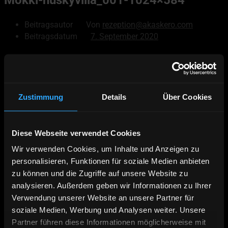
Beitragsautor
Von
rezeption@akaskero.com
Beitragsdatum
7. September 2020
© 2026
Akaskero
Powered by WordPress
Zustimmung
Details
Über Cookies
Nach oben
↑
Hoch
↑
Diese Webseite verwendet Cookies
Deutsch
Wir verwenden Cookies, um Inhalte und Anzeigen zu
English
personalisieren, Funktionen für soziale Medien anbieten
Äkäskero Prospekt
zu können und die Zugriffe auf unsere Website zu
Online Buchen
analysieren. Außerdem geben wir Informationen zu Ihrer
Verwendung unserer Website an unsere Partner für
Kontakt | Anfahrt
soziale Medien, Werbung und Analysen weiter. Unsere
Wildnistour – 7 Nächte Hundeschlittentour
Panoramatour – 14 Nächte Hundeschlittentour
Partner führen diese Informationen möglicherweise mit