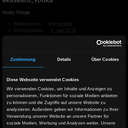
Husky Village
Beitragsautor
Von
benkku
Beitragsdatum
6. Juni 2018
© 2026
Akaskero
Zustimmung
Details
Über Cookies
Powered by WordPress
Nach oben
↑
Hoch
↑
Diese Webseite verwendet Cookies
Wir verwenden Cookies, um Inhalte und Anzeigen zu
Deutsch
personalisieren, Funktionen für soziale Medien anbieten
English
zu können und die Zugriffe auf unsere Website zu
Äkäskero Prospekt
analysieren. Außerdem geben wir Informationen zu Ihrer
Online Buchen
Verwendung unserer Website an unsere Partner für
Kontakt | Anfahrt
soziale Medien, Werbung und Analysen weiter. Unsere