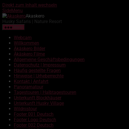
Direkt zum Inhalt wechseln
SideMenu
Akaskero
Husky Safaris | Nature Resort
Menü
Webcam
Willkommen
Äkäskero Bilder
Äkäskero Filme
Allgemeine Geschäftsbedingungen
Datenschutz | Impressum
Häufig gestellte Fragen
Hinweise | Urheberrechte
Kontakt | Anfahrt
Panoramatour
Tagestouren | Halbtagestouren
Unterkunft Blockhäuser
Unterkunft Husky Village
Wildnistour
Footer 001 Deutsch
Footer Logo Deutsch
Footer 002 Deutsch