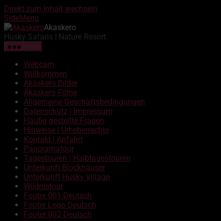
Direkt zum Inhalt wechseln
SideMenu
Akaskero
Husky Safaris | Nature Resort
Menü
Webcam
Willkommen
Äkäskero Bilder
Äkäskero Filme
Allgemeine Geschäftsbedingungen
Datenschutz | Impressum
Häufig gestellte Fragen
Hinweise | Urheberrechte
Kontakt | Anfahrt
Panoramatour
Tagestouren | Halbtagestouren
Unterkunft Blockhäuser
Unterkunft Husky Village
Wildnistour
Footer 001 Deutsch
Footer Logo Deutsch
Footer 002 Deutsch