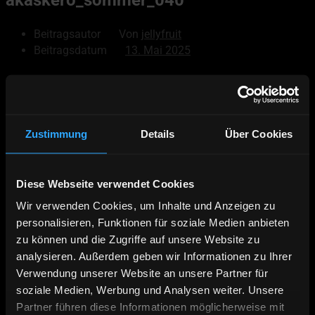
Beitragsautor
Von
jellyfruit
Beitragsdatum
13. Mai 2025
© 2026
Akaskero
Powered by WordPress
Zustimmung
Details
Über Cookies
Nach oben
↑
Hoch
↑
Diese Webseite verwendet Cookies
Deutsch
Wir verwenden Cookies, um Inhalte und Anzeigen zu
English
personalisieren, Funktionen für soziale Medien anbieten
Äkäskero Prospekt
zu können und die Zugriffe auf unsere Website zu
Online Buchen
analysieren. Außerdem geben wir Informationen zu Ihrer
Verwendung unserer Website an unsere Partner für
Kontakt | Anfahrt
soziale Medien, Werbung und Analysen weiter. Unsere
Wildnistour – 7 Nächte Hundeschlittentour
Panoramatour – 14 Nächte Hundeschlittentour
Partner führen diese Informationen möglicherweise mit