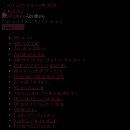
Direkt zum Inhalt wechseln
SideMenu
Akaskero
Husky Safaris | Nature Resort
Menü
Webcam
Willkommen
Äkäskero Bilder
Äkäskero Filme
Allgemeine Geschäftsbedingungen
Datenschutz | Impressum
Häufig gestellte Fragen
Hinweise | Urheberrechte
Kontakt | Anfahrt
Panoramatour
Tagestouren | Halbtagestouren
Unterkunft Blockhäuser
Unterkunft Husky Village
Wildnistour
Footer 001 Deutsch
Footer Logo Deutsch
Footer 002 Deutsch