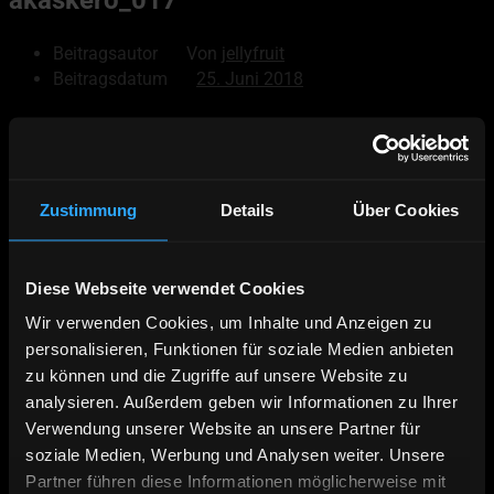
Beitragsautor
Von
jellyfruit
Beitragsdatum
25. Juni 2018
© 2026
Akaskero
Powered by WordPress
Zustimmung
Details
Über Cookies
Nach oben
↑
Hoch
↑
Diese Webseite verwendet Cookies
Wir verwenden Cookies, um Inhalte und Anzeigen zu
personalisieren, Funktionen für soziale Medien anbieten
Deutsch
zu können und die Zugriffe auf unsere Website zu
English
analysieren. Außerdem geben wir Informationen zu Ihrer
Äkäskero Prospekt
Verwendung unserer Website an unsere Partner für
Online Buchen
soziale Medien, Werbung und Analysen weiter. Unsere
Partner führen diese Informationen möglicherweise mit
Kontakt | Anfahrt