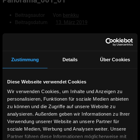
Beitragsautor
Von
benkku
Beitragsdatum
13. März 2019
© 2026
Akaskero
Powered by WordPress
Zustimmung
Details
Über Cookies
Nach oben
↑
Hoch
↑
Diese Webseite verwendet Cookies
Deutsch
Wir verwenden Cookies, um Inhalte und Anzeigen zu
English
personalisieren, Funktionen für soziale Medien anbieten
Äkäskero Prospekt
zu können und die Zugriffe auf unsere Website zu
Online Buchen
analysieren. Außerdem geben wir Informationen zu Ihrer
Verwendung unserer Website an unsere Partner für
Kontakt | Anfahrt
soziale Medien, Werbung und Analysen weiter. Unsere
Wildnistour – 7 Nächte Hundeschlittentour
Panoramatour – 14 Nächte Hundeschlittentour
Partner führen diese Informationen möglicherweise mit