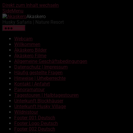
Direkt zum Inhalt wechseln
SideMenu
Akaskero
Husky Safaris | Nature Resort
Menü
Webcam
Willkommen
Äkäskero Bilder
Äkäskero Filme
Allgemeine Geschäftsbedingungen
Datenschutz | Impressum
Häufig gestellte Fragen
Hinweise | Urheberrechte
Kontakt | Anfahrt
Panoramatour
Tagestouren | Halbtagestouren
Unterkunft Blockhäuser
Unterkunft Husky Village
Wildnistour
Footer 001 Deutsch
Footer Logo Deutsch
Footer 002 Deutsch