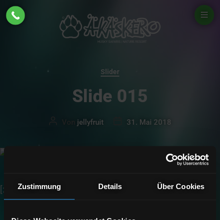
Akaskero
Kategorien
Slider
Slide 015
Beitragsautor
Beitragsdatum
Von
jellyfruit
31. Mai 2018
Zustimmung
Details
Über Cookies
[:de]