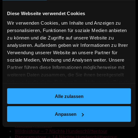
Adventure at the top of the world
Diese Webseite verwendet Cookies
[:]
Wir verwenden Cookies, um Inhalte und Anzeigen zu
personalisieren, Funktionen für soziale Medien anbieten
←
Slide 016
→
Slide 018
zu können und die Zugriffe auf unsere Website zu
analysieren. Außerdem geben wir Informationen zu Ihrer
© 2026
Akaskero
Verwendung unserer Website an unsere Partner für
Powered by WordPress
soziale Medien, Werbung und Analysen weiter. Unsere
Partner führen diese Informationen möglicherweise mit
Nach oben
↑
Hoch
↑
weiteren Daten zusammen, die Sie ihnen bereitgestellt
haben oder die sie im Rahmen Ihrer Nutzung der Dienste
gesammelt haben.
Deutsch
English
Alle zulassen
Äkäskero Prospekt
Online Buchen
Anpassen
Kontakt | Anfahrt
Wildnistour – 7 Nächte Hundeschlittentour
Panoramatour – 14 Nächte Hundeschlittentour