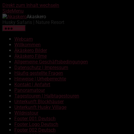
Direkt zum Inhalt wechseln
SideMenu
Akaskero
Husky Safaris | Nature Resort
Menü
Webcam
Willkommen
Äkäskero Bilder
Äkäskero Filme
Allgemeine Geschäftsbedingungen
Datenschutz | Impressum
Häufig gestellte Fragen
Hinweise | Urheberrechte
Kontakt | Anfahrt
Panoramatour
Tagestouren | Halbtagestouren
Unterkunft Blockhäuser
Unterkunft Husky Village
Wildnistour
Footer 001 Deutsch
Footer Logo Deutsch
Footer 002 Deutsch