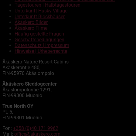
Tagestouren | Halbtagestouren
Unterkunft Husky Village
Unterkunft Blockhäuser
Äkäskero Bilder
Äkäskero Filme
Häufig gestellte Fragen
Geschäftsbedingungen
Datenschutz | Impressum
Hinweise | Urheberrechte
Äkäskero Nature Resort Cabins
Äkäskerontie 480,
FIN-95970 Äkäslompolo
Äkäskero Sleddogcenter
Äkäslompolontie 1291,
FIN-99300 Muonio
True North OY
PL 5,
FIN-99301 Muonio
Fon:
+358 (0)40 171 9962
Mail:
office@akaskero.com